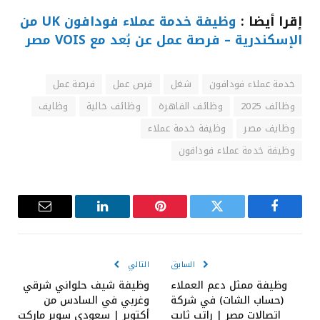
إقرا أيضا :
وظيفة خدمة عملاء فودافون UK من
الإسكندرية – فرصة عمل عن بُعد مع VOIS مصر
خدمة عملاء فودافون
شغل
فرص عمل
فرصة عمل
وظائف 2025
وظائف القاهرة
وظائف خالية
وظايف
وظايف مصر
وظيفة خدمة عملاء
وظيفة خدمة عملاء فودافون
فيسبوك
تويتر
بينتيريست
لينكدإن
البريد
الإلكترون
السابق
التالي
وظيفة ممثل دعم العملاء
وظيفة شيف حلواني شرقي
(حساب الشات) في شركة
وغربي في السادس من
اتصالات مصر | راتب ثابت
أكتوبر | سعودي سوبر ماركت