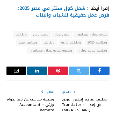
إقرا أيضا :
شغل كول سنتر في مصر 2025:
فرص عمل حقيقية للشباب والبنات
خدمة عملاء فودافون
فرص عمل
فرصة عمل
وظائف
وظائف 2025
وظائف خالية
وظايف
وظايف مصر
وظيفة خدمة عملاء
وظيفة خدمة عملاء فودافون
فيسبوك
تويتر
بينتيريست
لينكدإن
البريد
الإلكترون
السابق
التالي
وظيفة مترجم إنجليزي عربي
وظيفة محاسب عن بُعد بدوام
عن بُعد | Translator –
جزئي – Accountant
Remote
EMIRATES BARQ