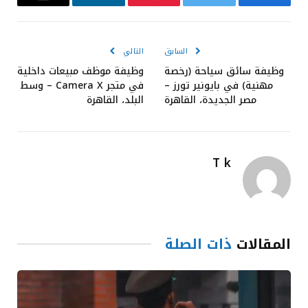
فيسبوك
تويتر
بينتيريست
لينكدإن
البريد
الإلكترون
السابق
التالي
وظيفة سائق سياحة (رخصة
وظيفة موظف مبيعات داخلية
مهنية) في بايونير تورز –
في متجر Camera X – وسط
مصر الجديدة، القاهرة
البلد، القاهرة
T k
المقالات
ذات الصلة