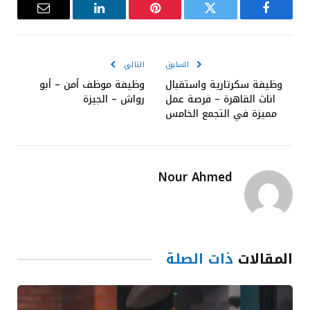
فيسبوك
تويتر
بينتيريست
لينكدإن
البريد
الإلكترون
السابق
التالي
وظيفة سكرتارية واستقبال
وظيفة موظف أمن – أبو
اناث القاهرة – فرصة عمل
رواش – الجيزة
مميزة في التجمع الخامس
Nour Ahmed
المقالات
ذات الصلة