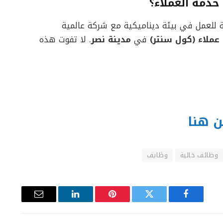
دمة العملاء؟
ة للعمل في بيئة ديناميكية مع شركة عالمية
عملاء (كول سنتر)
في
مدينة نصر
. لا تفوت هذه
ن هنا
وظائف خالية
وظايف
فيسبوك
تويتر
بينتيريست
لينكدإن
البريد
الإلكتروني