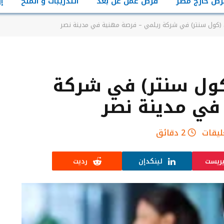
رص خارج مصر
فرص عمل عن بعد
التدريبات و المنح
إ
 (كول سنتر) في شركة ريلمي – فرصة مهنية في مدينة نصر
كول سنتر) في شركة
في مدينة نصر
ليقات
2 دقائق
يريست
لينكدإن
رديت