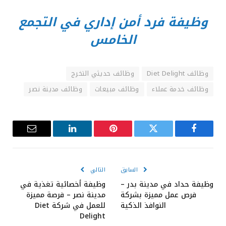
وظيفة فرد أمن إداري في التجمع
الخامس
وظائف Diet Delight
وظائف حديثي التخرج
وظائف خدمة عملاء
وظائف مبيعات
وظائف مدينة نصر
فيسبوك
تويتر
بينتيريست
لينكدإن
البريد
الإلكترون
السابق
التالي
وظيفة حداد في مدينة بدر –
وظيفة أخصائية تغذية في
فرص عمل مميزة بشركة
مدينة نصر – فرصة مميزة
النوافذ الذكية
للعمل في شركة Diet
Delight