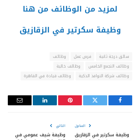
لمزيد من الوظائف من هنا
وظيفة سكرتير في الزقازيق
سائق درجة ثانية
فرص عمل
وظائف
وظائف التجمع الخامس
وظائف خالية
وظائف شركة النوافذ الذكية
وظائف قيادة في القاهرة
فيسبوك
تويتر
بينتيريست
لينكدإن
البريد
الإلكترون
السابق
التالي
وظيفة سكرتير في الزقازيق
وظيفة شيف عمومي في