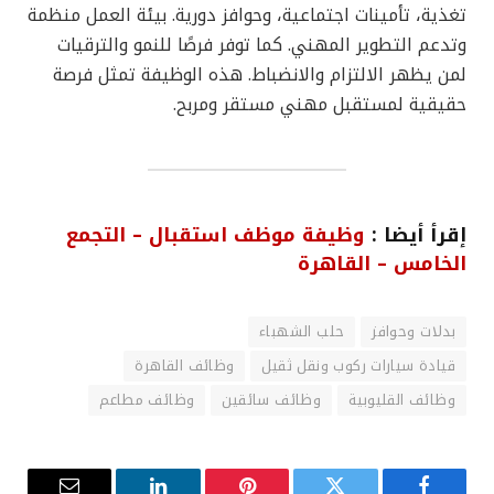
تغذية، تأمينات اجتماعية، وحوافز دورية. بيئة العمل منظمة
وتدعم التطوير المهني. كما توفر فرصًا للنمو والترقيات
لمن يظهر الالتزام والانضباط. هذه الوظيفة تمثل فرصة
حقيقية لمستقبل مهني مستقر ومربح.
إقرأ أيضا :
وظيفة موظف استقبال – التجمع
الخامس – القاهرة
بدلات وحوافز
حلب الشهباء
قيادة سيارات ركوب ونقل ثقيل
وظائف القاهرة
وظائف القليوبية
وظائف سائقين
وظائف مطاعم