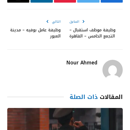
فيسبوك
تويتر
بينتيريست
لينكدإن
البريد
الإلكترون
السابق
التالي
وظيفة موظف استقبال –
وظيفة عامل بوفيه – مدينة
التجمع الخامس – القاهرة
العبور
Nour Ahmed
المقالات
ذات الصلة