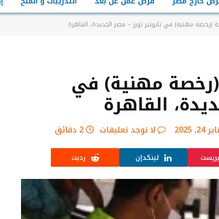
رص خارج مصر
فرص عمل عن بعد
التدريبات و المنح
إ
(رخصة مهنية) في بايونير تورز – مصر الجديدة، القاهرة
رخصة مهنية) في
ديدة، القاهرة
ر 24, 2025
لا توجد تعليقات
2 دقائق
يريست
لينكدإن
رديت