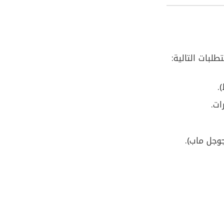
لبات التالية:
وجل ماب).