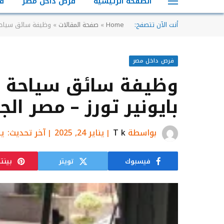
الصفحة الرئيسية
فرص داخل مصر
ف
أنت الآن تتصفح:
Home
»
صفحة المقالات
»
وظيفة سائق سياحة 
فرص داخل مصر
وظيفة سائق سياحة (
بايونير تورز – مصر الج
بواسطة
T k
يناير 24, 2025
آخر تحديث:
يناي
فيسبوك
تويتر
بينت