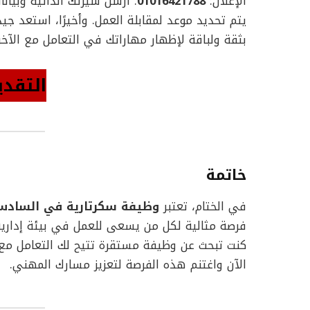
الإعلان:
01016421788
. أرسل سيرتك الذاتية وبيان
يتم تحديد موعد لمقابلة العمل. وأخيرًا، استعد جي
بثقة ولباقة لإظهار مهاراتك في التعامل مع الآخر
التقدي
خاتمة
في الختام، تعتبر
وظيفة سكرتارية في السادس م
فرصة مثالية لكل من يسعى للعمل في بيئة إدارية 
كنت تبحث عن وظيفة مستقرة تتيح لك التعامل مع م
الآن واغتنم هذه الفرصة لتعزيز مسارك المهني.