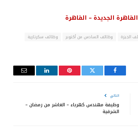
لقاهرة الجديدة – القاهرة
ف الجيزة
وظائف السادس من أكتوبر
وظائف سكرتارية
فيسبوك
تويتر
بينتيريست
لينكدإن
البريد
الإلكتروني
التالي
وظيفة مهندس كهرباء – العاشر من رمضان –
الشرقية