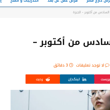
رص خارج مصر
فرص عمل عن بعد
التدريبات و المنح
إ
السادس من أكتوبر – الجيزة
سادس من أكتوبر –
لا توجد تعليقات
3 دقائق
يريست
لينكدإن
رديت