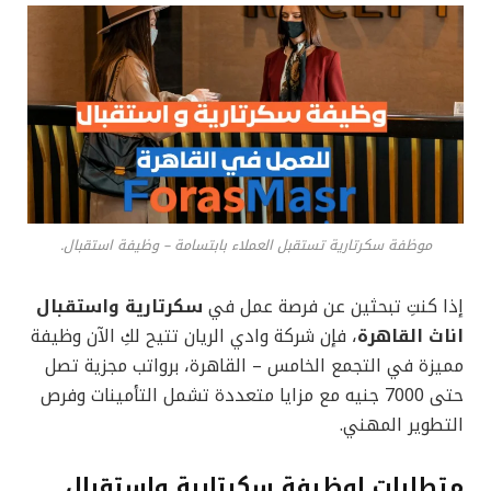
موظفة سكرتارية تستقبل العملاء بابتسامة – وظيفة استقبال.
إذا كنتِ تبحثين عن فرصة عمل في
سكرتارية واستقبال
اناث القاهرة
، فإن شركة وادي الريان تتيح لكِ الآن وظيفة
مميزة في التجمع الخامس – القاهرة، برواتب مجزية تصل
حتى 7000 جنيه مع مزايا متعددة تشمل التأمينات وفرص
التطوير المهني.
متطلبات لوظيفة سكرتارية واستقبال