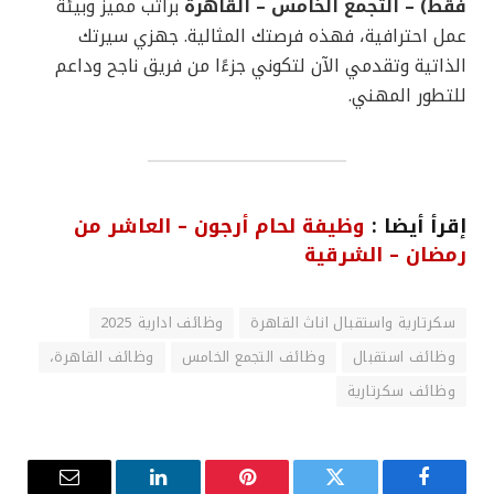
فقط) – التجمع الخامس – القاهرة
براتب مميز وبيئة
عمل احترافية، فهذه فرصتك المثالية. جهزي سيرتك
الذاتية وتقدمي الآن لتكوني جزءًا من فريق ناجح وداعم
للتطور المهني.
إقرأ أيضا :
وظيفة لحام أرجون – العاشر من
رمضان – الشرقية
سكرتارية واستقبال اناث القاهرة
وظائف ادارية 2025
وظائف استقبال
وظائف التجمع الخامس
وظائف القاهرة،
وظائف سكرتارية
فيسبوك
تويتر
بينتيريست
لينكدإن
البريد