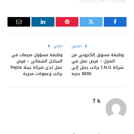
فيسبوك
تويتر
بينتيريست
لينكدإن
البريد
الإلكترون
السابق
التالي
وظيفة مسوق إلكتروني من
وظيفة مسؤول مبيعات في
المنزل – فرص عمل في
الساحل الشمالي – فرص
شركة I.N.G براتب يصل إلى
عمل لدى شركة بيبلا Pepla
8000 جنيه
براتب وعمولات مجزية
T k