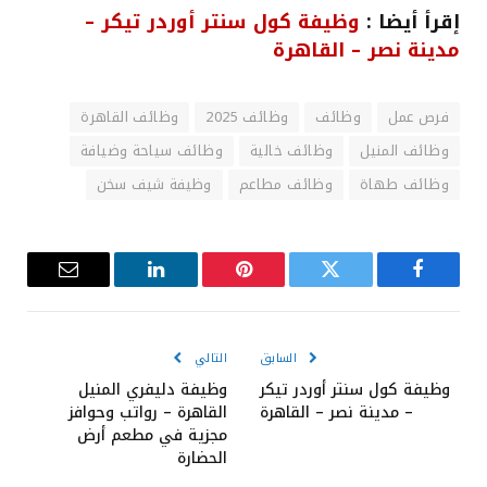
إقرأ أيضا :
وظيفة كول سنتر أوردر تيكر –
مدينة نصر – القاهرة
فرص عمل
وظائف
وظائف 2025
وظائف القاهرة
وظائف المنيل
وظائف خالية
وظائف سياحة وضيافة
وظائف طهاة
وظائف مطاعم
وظيفة شيف سخن
فيسبوك
تويتر
بينتيريست
لينكدإن
البريد
الإلكترون
السابق
التالي
وظيفة كول سنتر أوردر تيكر
وظيفة دليفري المنيل
– مدينة نصر – القاهرة
القاهرة – رواتب وحوافز
مجزية في مطعم أرض
الحضارة