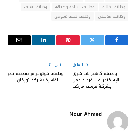
وظائف خالية
وظائف سياحة وضيافة
وظائف شيف
وظائف مدينتي
وظيفة شيف عمومي
فيسبوك
تويتر
بينتيريست
لينكدإن
البريد
الإلكترون
السابق
التالي
وظيفة كاشير باب شرق
وظيفة فوتوجرافر بمدينة نصر
الإسكندرية – فرصة عمل
– القاهرة بشركة توركان
بشركة فرست ماركت
Nour Ahmed