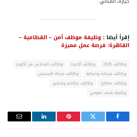
خيارك المثالي.
إقرأ أيضا :
وظيفة موظف أمن – القطامية –
القاهرة: فرصة عمل مميزة
وظائف 2025
وظائف الجيزة
وظائف السادس من أكتوبر
وظائف سياحة وضيافة
وظائف شركة اكسبشن
وظائف مطابخ
وظائف مطاعم وفنادق
وظيفة شيف عمومي
فيسبوك
تويتر
بينتيريست
لينكدإن
البريد
الإلكترون