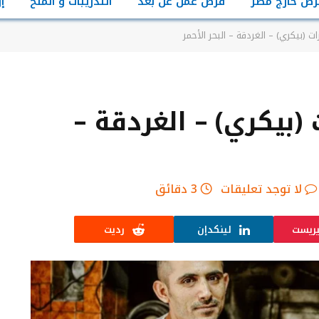
رص خارج مصر
فرص عمل عن بعد
التدريبات و المنح
إ
(بيكري) – الغردقة – البحر الأحمر
بيكري) – الغردقة –
لا توجد تعليقات
3 دقائق
يريست
لينكدإن
رديت