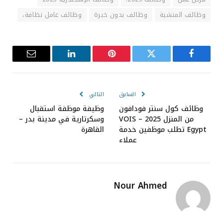
وظائف المنشية
وظائف بدون خبرة
وظائف عامل نظافة،
فيسبوك
تويتر
بينتيريست
لينكدإن
البريد
الإلكترون
السابق
التالي
وظائف كول سنتر فودافون
وظيفة موظفة استقبال
من المنزل 2025 – VOIS
وسكرتارية في مدينة بدر –
Egypt تطلب موظفين خدمة
القاهرة
عملاء
Nour Ahmed