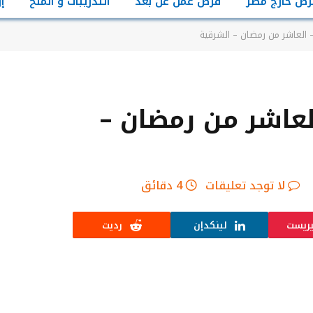
رص خارج مصر
فرص عمل عن بعد
التدريبات و المنح
إ
– العاشر من رمضان – الشرقية
لعاشر من رمضان –
لا توجد تعليقات
4 دقائق
يريست
لينكدإن
رديت