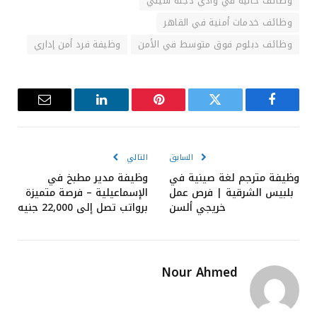
وظائف خالية في وادي دجلة سيتي
وظائف خدمات أمنية في القاهر
وظائف دبلوم فوق متوسط في الأمن
وظيفة فرد أمن إداري
فيسبوك
تويتر
بينتيريست
لينكدإن
البريد
الإلكترون
السابق
التالي
وظيفة مترجم لغة صينية في
وظيفة مدير مطبخ في
بلبيس الشرقية | فرص عمل
الإسماعيلية – فرصة متميزة
خريجي ألسن
برواتب تصل إلى 22,000 جنيه
Nour Ahmed