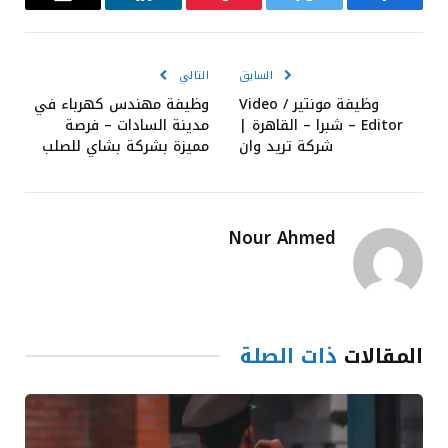
فيسبوك
تويتر
بينتيريست
لينكدإن
البريد
الإلكترون
السابق
التالي
وظيفة مونتير / Video
وظيفة مهندس كهرباء في
Editor – شبرا – القاهرة |
مدينة السادات – فرصة
شركة تريد وان
مميزة بشركة بشاي للصلب
Nour Ahmed
المقالات
ذات الصلة