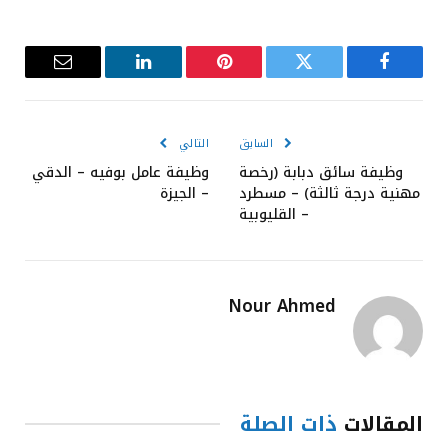
فيسبوك
تويتر
بينتيريست
لينكدإن
البريد
الإلكترون
السابق
التالي
وظيفة سائق دبابة (رخصة
وظيفة عامل بوفيه – الدقي
مهنية درجة ثالثة) – مسطرد
– الجيزة
– القليوبية
Nour Ahmed
المقالات
ذات الصلة