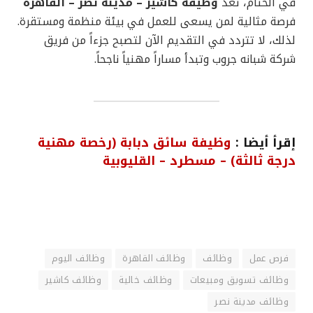
في الختام، تعد
وظيفة كاشير – مدينة نصر – القاهرة
فرصة مثالية لمن يسعى للعمل في بيئة منظمة ومستقرة.
لذلك، لا تتردد في التقديم الآن لتصبح جزءاً من فريق
شركة شبانه جروب وتبدأ مساراً مهنياً ناجحاً.
إقرأ أيضا :
وظيفة سائق دبابة (رخصة مهنية
درجة ثالثة) – مسطرد – القليوبية
فرص عمل
وظائف
وظائف القاهرة
وظائف اليوم
وظائف تسويق ومبيعات
وظائف خالية
وظائف كاشير
وظائف مدينة نصر