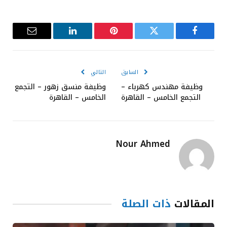
فيسبوك
تويتر
بينتيريست
لينكدإن
البريد
الإلكترون
السابق
التالي
وظيفة مهندس كهرباء –
وظيفة منسق زهور – التجمع
التجمع الخامس – القاهرة
الخامس – القاهرة
Nour Ahmed
المقالات
ذات الصلة