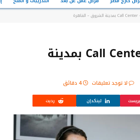
رص خارج مصر
فرص عمل عن بعد
التدريبات و المنح
إ
هرة
وظيفة كول سنتر – Call Center بمدينة
لا توجد تعليقات
4 دقائق
يريست
لينكدإن
رديت