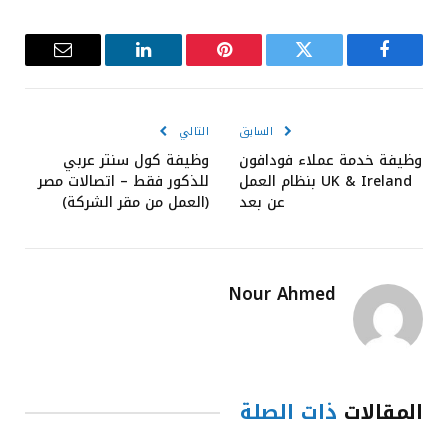
فيسبوك
تويتر
بينتيريست
لينكدإن
البريد
الإلكترون
السابق
التالي
وظيفة خدمة عملاء فودافون
وظيفة كول سنتر عربي
UK & Ireland بنظام العمل
للذكور فقط – اتصالات مصر
عن بعد
(العمل من مقر الشركة)
Nour Ahmed
المقالات
ذات الصلة