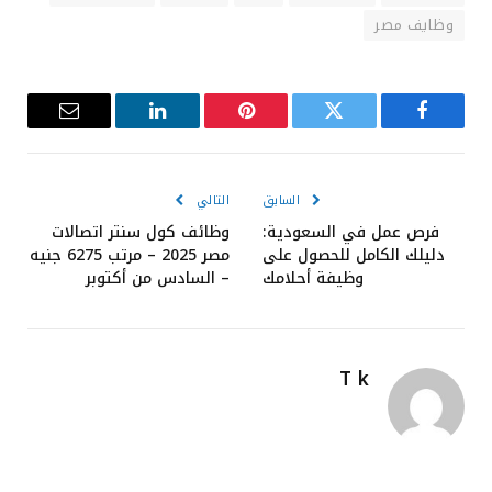
وظايف مصر
فيسبوك
تويتر
بينتيريست
لينكدإن
البريد
الإلكترون
السابق
التالي
فرص عمل في السعودية:
وظائف كول سنتر اتصالات
دليلك الكامل للحصول على
مصر 2025 – مرتب 6275 جنيه
وظيفة أحلامك
– السادس من أكتوبر
T k