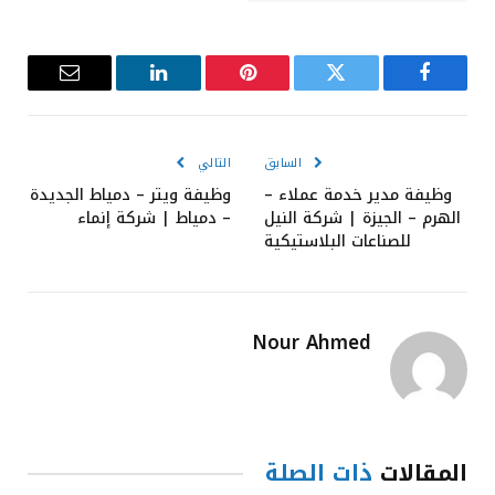
فيسبوك
تويتر
بينتيريست
لينكدإن
البريد
الإلكترون
السابق
التالي
وظيفة مدير خدمة عملاء –
وظيفة ويتر – دمياط الجديدة
الهرم – الجيزة | شركة النيل
– دمياط | شركة إنماء
للصناعات البلاستيكية
Nour Ahmed
المقالات
ذات الصلة