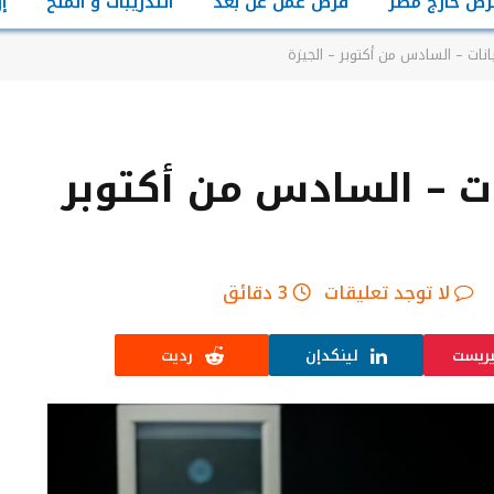
رص خارج مصر
فرص عمل عن بعد
التدريبات و المنح
إ
نات – السادس من أكتوبر – الجيزة
ت – السادس من أكتوبر
لا توجد تعليقات
3 دقائق
يريست
لينكدإن
رديت