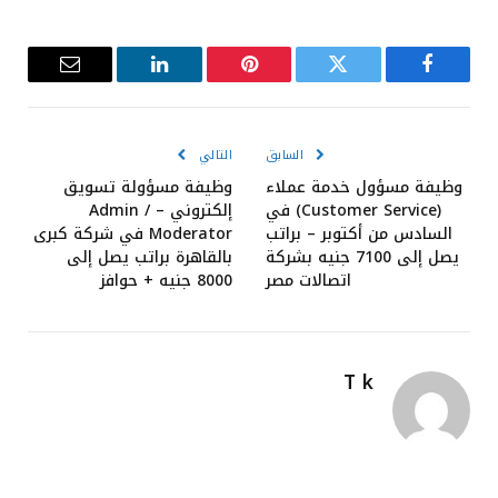
فيسبوك
تويتر
بينتيريست
لينكدإن
البريد
الإلكترون
السابق
التالي
وظيفة مسؤول خدمة عملاء
وظيفة مسؤولة تسويق
(Customer Service) في
إلكتروني – Admin /
السادس من أكتوبر – براتب
Moderator في شركة كبرى
يصل إلى 7100 جنيه بشركة
بالقاهرة براتب يصل إلى
اتصالات مصر
8000 جنيه + حوافز
T k