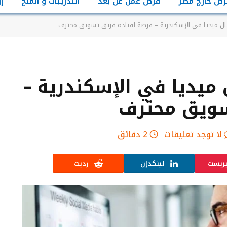
رص خارج مصر
فرص عمل عن بعد
التدريبات و المنح
إ
ل ميديا في الإسكندرية – فرصة لقيادة فريق تسويق محترف
يديا في الإسكندرية –
سويق محترف
لا توجد تعليقات
2 دقائق
يريست
لينكدإن
رديت