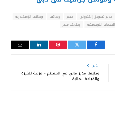
مدير تسويق إلكتروني
مصر
وظائف
وظائف الإسكندرية
خدمات اللوجستية
وظايف مصر
فيسبوك
تويتر
بينتيريست
لينكدإن
البريد
الإلكتروني
التالي
وظيفة مدير مالي في المقطم – فرصة للخبرة
والقيادة المالية