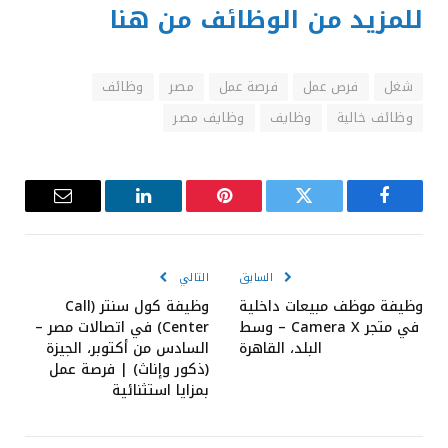
للمزيد من الوظائف من هنا
شغل
فرص عمل
فرصة عمل
مصر
وظائف
وظائف خالية
وظايف
وظايف مصر
فيسبوك
تويتر
بينتيريست
لينكدإن
البريد
الإلكترون
السابق
التالي
وظيفة موظف مبيعات داخلية
وظيفة كول سنتر (Call
في متجر Camera X – وسط
Center) في اتصالات مصر –
البلد، القاهرة
السادس من أكتوبر، الجيزة
(ذكور وإناث) | فرصة عمل
بمزايا استثنائية