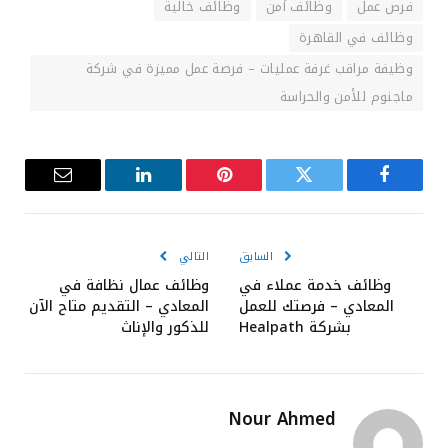
فرص عمل
وظائف أمن
وظائف خالية
وظائف في القاهرة
وظيفة مراقب غرفة عمليات – فرصة عمل مميزة في شركة
ماجنوم للأمن والحراسة
فيسبوك
تويتر
بينتيريست
لينكدإن
البريد
الإلكترون
السابق
التالي
وظائف خدمة عملاء في
وظائف عمال نظافة في
المعادي – فرصتك للعمل
المعادي – التقديم متاح الآن
بشركة Healpath
للذكور والإناث
Nour Ahmed