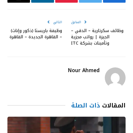
فيسبوك
تويتر
بينتيريست
لينكدإن
البريد
الإلكترون
السابق
التالي
وظائف سكرتارية – الدقي –
وظيفة باريستا (ذكور وإناث)
الجيزة | رواتب مجزية
– القاهرة الجديدة – القاهرة
وتأمينات بشركة ITC
Nour Ahmed
المقالات
ذات الصلة