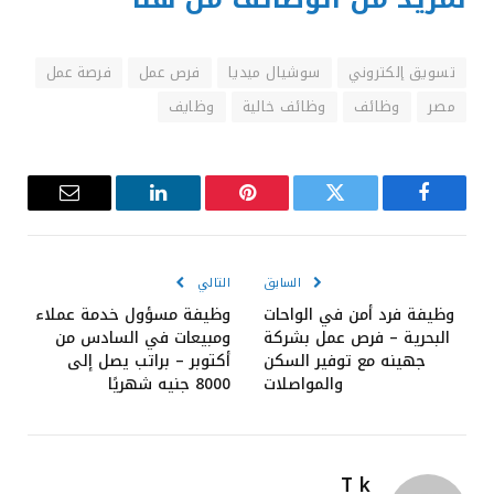
تسويق إلكتروني
سوشيال ميديا
فرص عمل
فرصة عمل
مصر
وظائف
وظائف خالية
وظايف
فيسبوك
تويتر
بينتيريست
لينكدإن
البريد
الإلكترون
السابق
التالي
وظيفة فرد أمن في الواحات
وظيفة مسؤول خدمة عملاء
البحرية – فرص عمل بشركة
ومبيعات في السادس من
جهينه مع توفير السكن
أكتوبر – براتب يصل إلى
والمواصلات
8000 جنيه شهريًا
T k