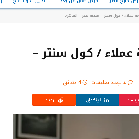
رص خارج مصر
فرص عمل عن بعد
التدريبات و المنح
إ
 عملاء / كول سنتر – مدينة نصر – القاهرة
ملاء / كول سنتر –
لا توجد تعليقات
4 دقائق
يريست
لينكدإن
رديت