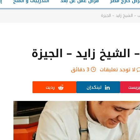
رص خارج مصر
فرص عمل عن بعد
التدريبات و المنح
إ
 الشيخ زايد – الجيزة
لشيخ زايد – الجيزة
لا توجد تعليقات
3 دقائق
يريست
لينكدإن
رديت