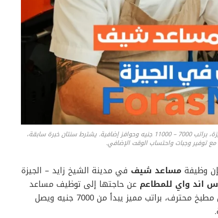
مطلوب مساعد شيف للعمل في مطعم بمدينة الشيخ زايد – الجيزة، براتب 7000 – 11000 جنيه وحوافز إضافية. يشترط سنتان خبرة سابقة،
مع توفير وجبات واحتساب الوقت الإضافي.
إن وظيفة
مساعد شيف
في مدينة الشيخ زايد – الجيزة
س اند واي للمطاعم
عن حاجتها إلى توظيف مساعد
شيف ذو خبرة لا تقل عن سنتين للعمل ضمن فريق مطبخ محترف، براتب مميز يبدأ من 7000 جنيه ويصل