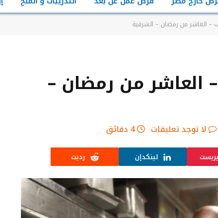
رص خارج مصر
فرص عمل عن بعد
التدريبات و المنح
إ
– العاشر من رمضان – الشرقية
العاشر من رمضان –
لا توجد تعليقات
4 دقائق
يريست
لينكدإن
رديت