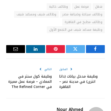
شغل
فرصة عمل
وظائف خالية
وظائف سياحة وضيافة مصر
وظائف شيف ومساعد شيف
وظائف مطبخ في القاهرة
وظيفة مساعد شيف في التجمع الأول
فيسبوك
تويتر
بينتيريست
لينكدإن
البريد
الإلكترون
السابق
التالي
وظيفة مدخل بيانات (داتا
وظيفة كول سنتر في
انترى) في مدينة نصر –
المعادي – فرصة عمل مميزة
القاهرة
في The Refined Corner
Nour Ahmed