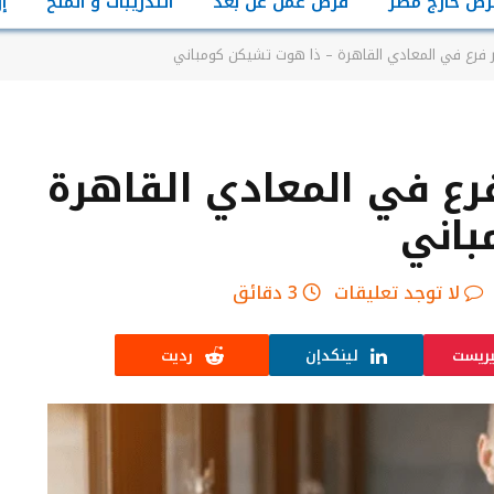
رص خارج مصر
فرص عمل عن بعد
التدريبات و المنح
إ
فرع في المعادي القاهرة – ذا هوت تشيكن كومباني
ع في المعادي القاهرة
باني
لا توجد تعليقات
3 دقائق
يريست
لينكدإن
رديت