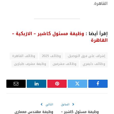
القاهرة.
إقرأ أيضا :
وظيفة مسئول كاشير – الازبكية –
القاهرة
إشراف على فرق التوصيل.
وظائف 2025
وظائف القاهرة
وظائف دليفري
وظائف مشرفين
وظيفة مشرف طيارين
فيسبوك
تويتر
بينتيريست
لينكدإن
البريد
الإلكترون
السابق
التالي
وظيفة مسئول كاشير –
وظيفة مهندس معماري