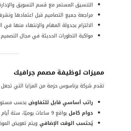
التنسيق المستمر مع قسم التسويق والإدارة الع
مراجعة جميع التصاميم قبل اعتمادها ونشرها، 
الالتزام بجدولة المهام والإنتهاء منها في ال
مواكبة التطورات الحديثة في مجال التصميم و
مميزات لوظيفة مصمم جرافيك
تقدم شركة برناسوس حزمة من المزايا التي تجعل ه
راتب أساسي قابل للتفاوض
بحسب مستوى ا
دوام كامل
بواقع 9 ساعات يوميًا، ستة أيام في الأسبوع مع يوم راحة.
يُحتسب الوقت الإضافي
ويتم تعويض الموظف