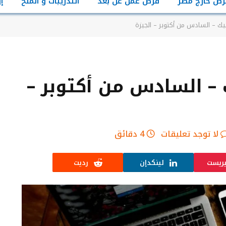
رص خارج مصر
فرص عمل عن بعد
التدريبات و المنح
إ
 – السادس من أكتوبر – الجيزة
 السادس من أكتوبر –
لا توجد تعليقات
4 دقائق
يريست
لينكدإن
رديت