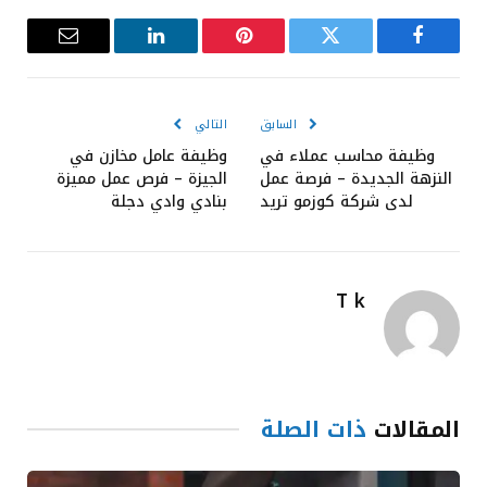
فيسبوك
تويتر
بينتيريست
لينكدإن
البريد
الإلكترون
السابق
التالي
وظيفة محاسب عملاء في
وظيفة عامل مخازن في
النزهة الجديدة – فرصة عمل
الجيزة – فرص عمل مميزة
لدى شركة كوزمو تريد
بنادي وادي دجلة
T k
المقالات
ذات الصلة