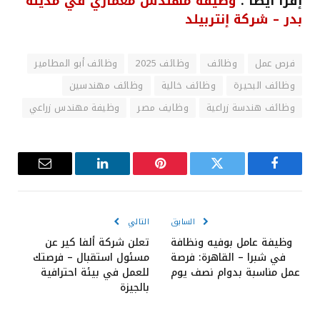
إقرأ أيضا :
وظيفة مهندس معماري في مدينة
بدر – شركة إنتربيلد
فرص عمل
وظائف
وظائف 2025
وظائف أبو المطامير
وظائف البحيرة
وظائف خالية
وظائف مهندسين
وظائف هندسة زراعية
وظايف مصر
وظيفة مهندس زراعي
فيسبوك
تويتر
بينتيريست
لينكدإن
البريد
الإلكترون
السابق
التالي
وظيفة عامل بوفيه ونظافة
تعلن شركة ألفا كير عن
في شبرا – القاهرة: فرصة
مسئول استقبال – فرصتك
عمل مناسبة بدوام نصف يوم
للعمل في بيئة احترافية
بالجيزة