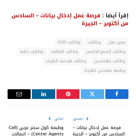
إقرأ أيضا :
فرصة عمل إدخال بيانات – السادس
من أكتوبر – الجيزة
فرص عمل
وظائف
وظائف 2025
وظائف التجمع الخامس
وظائف القاهرة
وظائف خالية
وظائف مهندسين
وظائف هندسة كهرباء
وظيفة مهندس كهرباء
فيسبوك
تويتر
بينتيريست
لينكدإن
البريد
الإلكترون
السابق
التالي
فرصة عمل إدخال بيانات –
وظيفة كول سنتر عربي (Call
السادس من أكتوبر – الجيزة
Center Agents) – اتصالات