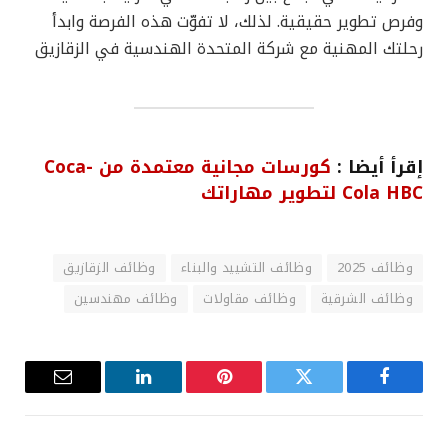
وفرص تطوير حقيقية. لذلك، لا تفوّت هذه الفرصة وابدأ
رحلتك المهنية مع شركة المتحدة الهندسية في الزقازيق
إقرأ أيضا :
كورسات مجانية معتمدة من Coca-
Cola HBC لتطوير مهاراتك
وظائف 2025
وظائف التشييد والبناء
وظائف الزقازيق
وظائف الشرقية
وظائف مقاولات
وظائف مهندسين
فيسبوك
تويتر
بينتيريست
لينكدإن
البريد
الإلكترون