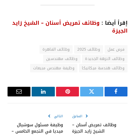
إقرأ أيضا :
وظائف تمريض أسنان – الشيخ زايد
الجيزة
فرص عمل
وظائف 2025
وظائف القاهرة
وظائف النزهة الجديدة
وظائف مهندسين
وظائف هندسة ميكانيكا
وظيفة مهندس مبيعات
فيسبوك
تويتر
بينتيريست
لينكدإن
البريد
الإلكترون
السابق
التالي
وظائف تمريض أسنان –
وظيفة مسئول سوشيال
الشيخ زايد الجيزة
ميديا في التجمع الخامس –