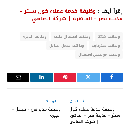
إقرأ أيضا :
وظيفة خدمة عملاء كول سنتر –
مدينة نصر – القاهرة | شركة الصافي
وظائف 2025
وظائف استقبال طبية
وظائف الجيزة
وظائف سكرتارية
وظائف معمل تحاليل
وظيفة موظفين استقبال
فيسبوك
تويتر
بينتيريست
لينكدإن
البريد
الإلكترون
السابق
التالي
وظيفة خدمة عملاء كول
وظيفة مدير فرع – فيصل –
سنتر – مدينة نصر – القاهرة
الجيزة
| شركة الصافي