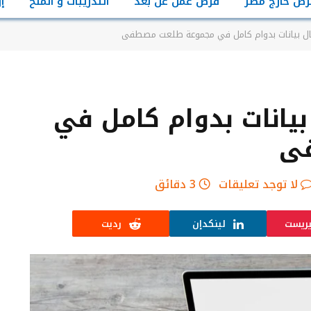
رص خارج مصر
فرص عمل عن بعد
التدريبات و المنح
إ
ل بيانات بدوام كامل في مجموعة طلعت مصطفى
انات بدوام كامل في
فى
لا توجد تعليقات
3 دقائق
يريست
لينكدإن
رديت