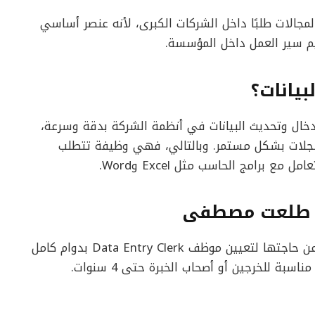
المجالات طلبًا داخل الشركات الكبرى، لأنه عنصر أساسي
يم سير العمل داخل المؤسسة.
يانات؟
خال وتحديث البيانات في أنظمة الشركة بدقة وسرعة،
السجلات بشكل مستمر. وبالتالي، فهي وظيفة تتطلب
ع برامج الحاسب مثل Excel وWord.
ة طلعت مصطفى
أعلنت مجموعة Talaat Moustafa Group (TMG) عن حاجتها لتعيين موظف Data Entry Clerk بدوام كامل
 للخرجين أو أصحاب الخبرة حتى 4 سنوات.