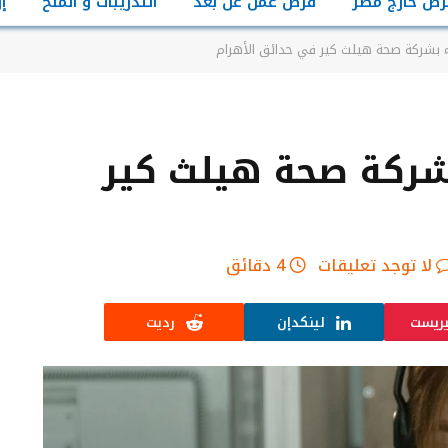
رص خارج مصر
فرص عمل عن بعد
التدريبات و المنح
إ
 بشركة صحة هيلث كير في حدائق الأهرام
شركة صحة هيلث كير
لا توجد تعليقات
4 دقائق
يريست
لينكدإن
رديت