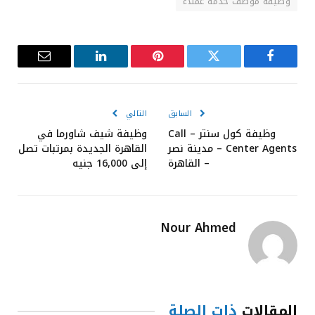
وظيفة موظف خدمة عملاء
فيسبوك
تويتر
بينتيريست
لينكدإن
البريد
الإلكترون
السابق
التالي
وظيفة كول سنتر – Call
وظيفة شيف شاورما في
Center Agents – مدينة نصر
القاهرة الجديدة بمرتبات تصل
– القاهرة
إلى 16,000 جنيه
Nour Ahmed
المقالات
ذات الصلة