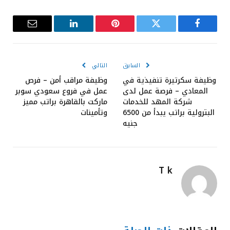
فيسبوك
تويتر
بينتيريست
لينكدإن
البريد
الإلكترون
السابق
التالي
وظيفة سكرتيرة تنفيذية في
وظيفة مراقب أمن – فرص
المعادي – فرصة عمل لدى
عمل في فروع سعودي سوبر
شركة المهد للخدمات
ماركت بالقاهرة براتب مميز
البترولية براتب يبدأ من 6500
وتأمينات
جنيه
T k